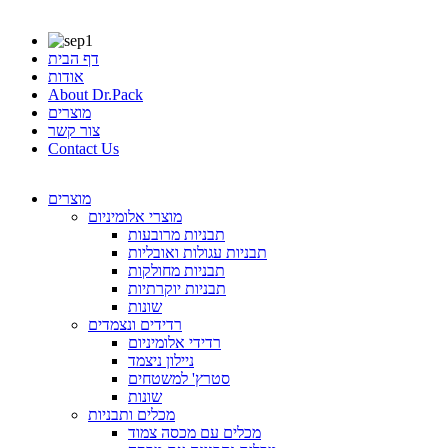
דף הבית
אודות
About Dr.Pack
מוצרים
צור קשר
Contact Us
מוצרים
מוצרי אלומיניום
תבניות מרובעות
תבניות עגולות ואובליות
תבניות מחולקות
תבניות יוקרתיות
שונות
רדידים ונצמדים
רדידי אלומיניום
ניילון ניצמד
סטרץ' למשטחים
שונות
מכלים ותבניות
מכלים עם מכסה צמוד